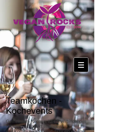
Teamkochen -
Kochevents
Gemeinsam Kochen, ist ein verbindendes
Erlebnis, es fordert Teamgeist
und Kommunikation und dazu ein exaktes