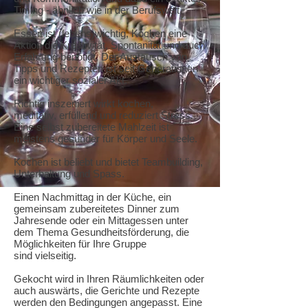
Timing - ähnlich wie in der Berufswelt.
Essen ist (lebens)wichtig, Kochen eine
Aktion die Kreativität, Spontanität und auch
Erfahrung benötigt. Der Austausch von
Tipps und Rezepten ist seit Generationen
ein wichtiger sozialer Akt.
Richtig inszeniert wirkt kochen,
meditativ, erfüllend und reduziert Stress.
Eine selbst zubereitete Mahlzeit ist
meistens gesünder für Körper und Seele.
Kochen ist beliebt und bietet Teambuilding,
Unterhaltung und Spass.
Einen Nachmittag in der Küche, ein
gemeinsam zubereitetes Dinner zum
Jahresende oder ein Mittagessen unter
dem Thema Gesundheitsförderung, die
Möglichkeiten für Ihre Gruppe
sind vielseitig.
Gekocht wird in Ihren Räumlichkeiten oder
auch auswärts, die Gerichte und Rezepte
werden den Bedingungen angepasst. Eine