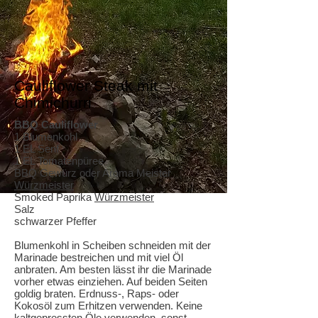
Cauliflower Steak mit
Chimichurri
BBQ Cauliflower
1 Blumenkohl
1 EL Senf
1 EL Tomatenpüree
BBQ Gewürz oder Aroma Meister
Würzmeister
Smoked Paprika
Würzmeister
Salz
schwarzer Pfeffer
Blumenkohl in Scheiben schneiden mit der
Marinade bestreichen und mit viel Öl
anbraten. Am besten lässt ihr die Marinade
vorher etwas einziehen. Auf beiden Seiten
goldig braten. Erdnuss-, Raps- oder
Kokosöl zum Erhitzen verwenden. Keine
kaltgepressten Öle verwenden, sonst