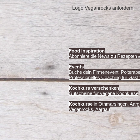
Logo Veganrocks anfordern.
Food Inspiration
Abonniere die News zu Rezepten 
Events
Buche dein Firmenevent, Polterab
Professionelles Coaching für Gastr
Kochkurs verschenken
Gutscheine für vegane Kochkurse
Kochkurse
in Othmarsingen, Aarg
Veganrocks, Aargau